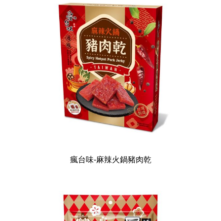
瘋台味-麻辣火鍋豬肉乾