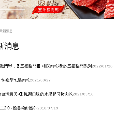
最新消息
新消息
虎敲門🐯，🧧五福臨門🧧 相撲肉乾禮盒-五福臨門系列
2022/01/20
上市-造型包裝肉乾
2021/08/27
支持台灣農民-👏 鳳梨口味的水果起司豬肉乾
2021/03/10
2.0 - 臉書粉絲團🥳
2018/07/19