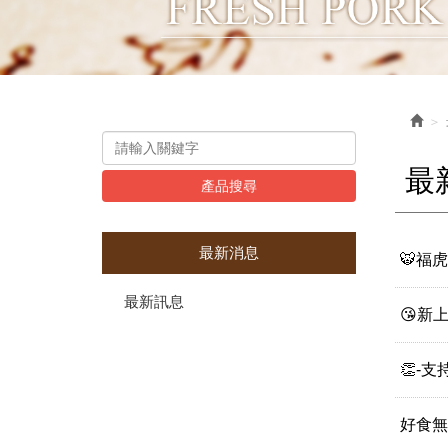
最
產品搜尋
最新消息
🐯福
最新訊息
😘新
👏-
好食無二